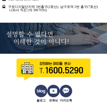
구로디지털단지역 3번출구(2호선), 남구로역 2번 출구(7호선)
나와서 직진 (약 500 미터)
blog
TALK
블로그
유튜브
카카오톡